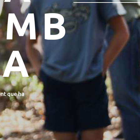
L'ANY
 concerts,
!