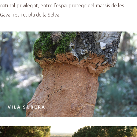
natural privilegiat, entre l’espai protegit del massís de les
Gavarres i el pla de la Selva.
VILA SURERA