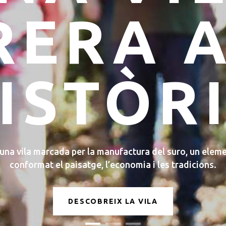
CASSÀ DESTAPA ELS SENTITS
À TOT 
x totes les activitats que es fan al llarg de l’any. Fires,
mostres de cinema, esdeveniments esportius i molt més
DESCOBREIX LES ACTIVITATS